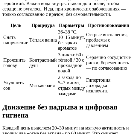
геройский. Важна вода внутрь: стакан до и после, чтобы
сердце не ругалось. И да, при хронических заболеваниях —
только согласованно с врачом, без самодеятельности.
Цель
Процедура
Параметры
Противопоказания
36–38 °C,
Острые воспаления,
Снять
10–15 минут,
Тёплая ванна
проблемы с
напряжение
без ярких
давлением
ароматов
3 цикла: 60 с
Сердечно‑сосудистые
Прояснить
Контрастный
тёплой / 30 с
риски, беременность
голову
душ
прохладной
— по согласованию
водой
2 захода по
Гипертония,
Улучшить
5–7 минут,
Мягкая баня
лихорадка —
сон
отдых между
исключить
заходами
Движение без надрыва и цифровая
гигиена
Каждый день выделяем 20–30 минут на мягкую активность и
вводим два «окна без экрана» по 60 минут. Это снижает