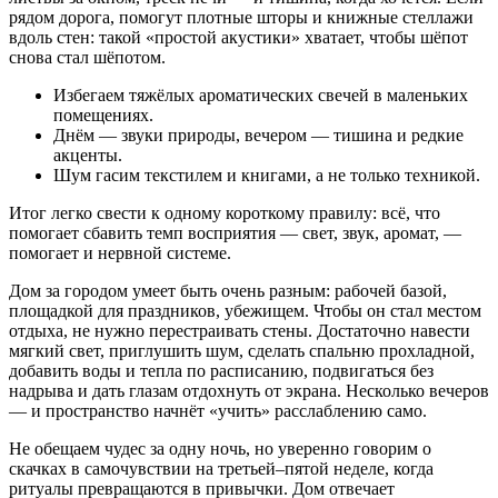
рядом дорога, помогут плотные шторы и книжные стеллажи
вдоль стен: такой «простой акустики» хватает, чтобы шёпот
снова стал шёпотом.
Избегаем тяжёлых ароматических свечей в маленьких
помещениях.
Днём — звуки природы, вечером — тишина и редкие
акценты.
Шум гасим текстилем и книгами, а не только техникой.
Итог легко свести к одному короткому правилу: всё, что
помогает сбавить темп восприятия — свет, звук, аромат, —
помогает и нервной системе.
Дом за городом умеет быть очень разным: рабочей базой,
площадкой для праздников, убежищем. Чтобы он стал местом
отдыха, не нужно перестраивать стены. Достаточно навести
мягкий свет, приглушить шум, сделать спальню прохладной,
добавить воды и тепла по расписанию, подвигаться без
надрыва и дать глазам отдохнуть от экрана. Несколько вечеров
— и пространство начнёт «учить» расслаблению само.
Не обещаем чудес за одну ночь, но уверенно говорим о
скачках в самочувствии на третьей–пятой неделе, когда
ритуалы превращаются в привычки. Дом отвечает