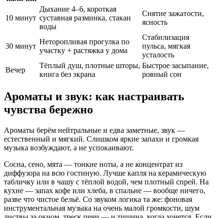
Дыхание 4–6, короткая
Снятие зажатости,
10 минут
суставная разминка, стакан
ясность
воды
Стабилизация
Неторопливая прогулка по
30 минут
пульса, мягкая
участку + растяжка у дома
усталость
Тёплый душ, плотные шторы,
Быстрое засыпание,
Вечер
книга без экрана
ровный сон
Ароматы и звук: как настраивать
чувства бережно
Ароматы берём нейтральные и едва заметные, звук —
естественный и мягкий. Слишком яркие запахи и громкая
музыка возбуждают, а не успокаивают.
Сосна, сено, мята — тонкие ноты, а не концентрат из
диффузора на всю гостиную. Лучше капля на керамическую
табличку или в чашу с тёплой водой, чем плотный спрей. На
кухне — запах кофе или хлеба, в спальне — вообще ничего,
разве что чистое бельё. Со звуком логика та же: фоновая
инструментальная музыка на очень малой громкости, шум
листвы за окном, треск печи — и тишина, когда хочется. Если