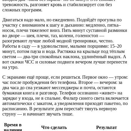
тревожность, разгоняет кровь и стабилизирует сон без
сложных программ.
Двигаться надо мало, но ежедневно. Подойдёт прогулка по
участку с вниманием к шагу и дыханию: медленно, пятка–
носок, плечи тяжелеют вниз. Пять минут суставной разминки
во дворе — шея, плечи, таз, колени, голеностоп —
разогревают лучше любой модной тренировки, честно.
Работы в саду — в удовольствие, малыми порциями: 15–20
минут, потом пауза и вода. Растяжка на крыльце под тёплым
светом — два‑три спокойных наклона, удлинённый выдох. А
вот скачки ЧСС и силовые подвиги вечером лучше перенести
на утро.
С экранами ещё проще, если решиться. Первое окно — утром:
час после пробуждения без телефона. Второе — вечером: за
два часа до сна уезжают мессенджеры и почта, остаются
бумажная книга и разговор. Телефон осознанно «живет» на
зарядке у входа, не в спальне. Фильтр синего света включается
автоматически с закатом, а уведомления приходят пакетно, по
расписанию. В результате дом перестаёт тянуть нервную
струну — и начинает звучать тише.
Время в
Что сделать
Результат
наличии