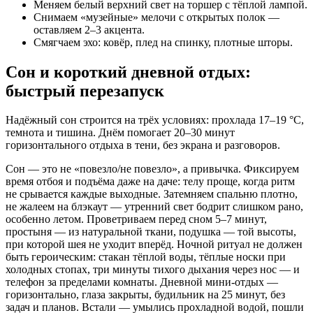
Меняем белый верхний свет на торшер с тёплой лампой.
Снимаем «музейные» мелочи с открытых полок —
оставляем 2–3 акцента.
Смягчаем эхо: ковёр, плед на спинку, плотные шторы.
Сон и короткий дневной отдых:
быстрый перезапуск
Надёжный сон строится на трёх условиях: прохлада 17–19 °C,
темнота и тишина. Днём помогает 20–30 минут
горизонтального отдыха в тени, без экрана и разговоров.
Сон — это не «повезло/не повезло», а привычка. Фиксируем
время отбоя и подъёма даже на даче: телу проще, когда ритм
не срывается каждые выходные. Затемняем спальню плотно,
не жалеем на блэкаут — утренний свет бодрит слишком рано,
особенно летом. Проветриваем перед сном 5–7 минут,
простыня — из натуральной ткани, подушка — той высоты,
при которой шея не уходит вперёд. Ночной ритуал не должен
быть героическим: стакан тёплой воды, тёплые носки при
холодных стопах, три минуты тихого дыхания через нос — и
телефон за пределами комнаты. Дневной мини-отдых —
горизонтально, глаза закрыты, будильник на 25 минут, без
задач и планов. Встали — умылись прохладной водой, пошли