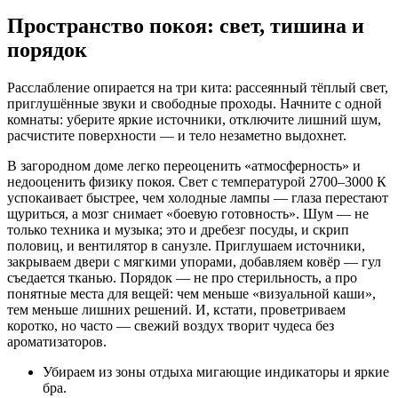
Пространство покоя: свет, тишина и
порядок
Расслабление опирается на три кита: рассеянный тёплый свет,
приглушённые звуки и свободные проходы. Начните с одной
комнаты: уберите яркие источники, отключите лишний шум,
расчистите поверхности — и тело незаметно выдохнет.
В загородном доме легко переоценить «атмосферность» и
недооценить физику покоя. Свет с температурой 2700–3000 К
успокаивает быстрее, чем холодные лампы — глаза перестают
щуриться, а мозг снимает «боевую готовность». Шум — не
только техника и музыка; это и дребезг посуды, и скрип
половиц, и вентилятор в санузле. Приглушаем источники,
закрываем двери с мягкими упорами, добавляем ковёр — гул
съедается тканью. Порядок — не про стерильность, а про
понятные места для вещей: чем меньше «визуальной каши»,
тем меньше лишних решений. И, кстати, проветриваем
коротко, но часто — свежий воздух творит чудеса без
ароматизаторов.
Убираем из зоны отдыха мигающие индикаторы и яркие
бра.