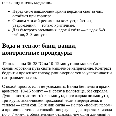
по солнцу в тень, медленно.
Перед сном выключаем яркий верхний свет за час,
остаёмся при торшере.
Ставим «тихий режим» на всех устройствах,
уведомления — только критичные.
Для быстрого засыпания: вдох 4 счёта — выдох 6–8
счётов, 2–3 минуты.
Вода и тепло: баня, ванна,
контрастные процедуры
Тёплая ванна 36–38 °C на 10–15 минут или мягкая баня —
самый короткий путь снять мышечное напряжение. Контраст
бодрит и проясняет голову, равномерное тепло успокаивает и
настраивает на сон.
С водой просто, если не усложнять. Ванна без пены и ярких
ароматов, 10–15 минут — и сразу в полотенце, без скролла.
Душ — контрастом: тёплая минута, прохладная полминуты,
три круга; заканчиваем прохладой, если впереди дела, и
теплом — если сон. Баня или сауна — не про «побить паром»,
а про мягкое тепло и спокойствие; лучше два коротких захода
по 5–7 минут с обязательным отдыхом, чем один длинный и