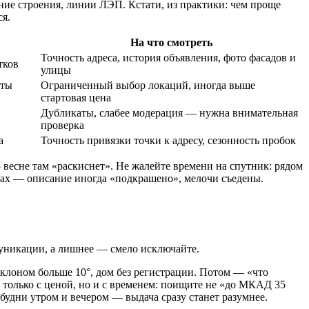
дние строения, линии ЛЭП. Кстати, из практики: чем проще
ся.
На что смотреть
Точность адреса, история объявления, фото фасадов и
тков
улицы
нты
Ограниченный выбор локаций, иногда выше
стартовая цена
Дубликаты, слабее модерация — нужна внимательная
проверка
а
Точность привязки точки к адресу, сезонность пробок
о весне там «раскиснет». Не жалейте времени на спутник: рядом
рмах — описание иногда «подкрашено», мелочи съедены.
ммуникации, а лишнее — смело исключайте.
уклоном больше 10°, дом без регистрации. Потом — «что
е только с ценой, но и с временем: поищите не «до МКАД 35
 будни утром и вечером — выдача сразу станет разумнее.