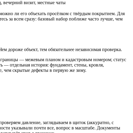
, вечерний визит, местные чаты
и можно ли его объехать просёлком с твёрдым покрытием. Для
есь за всем сразу: базовый набор поближе часто лучше, чем
ем дороже объект, тем обязательнее независимая проверка.
а; границы — межевым планом и кадастровым номером; статус
 — отдельная история: фундамент, стены, кровля,
е, чем скрытые дефекты в первую же зиму.
проверяем давление, заглядываем в щиток (аккуратно, с
ости указывали почти все, вопрос в масштабе. Документы