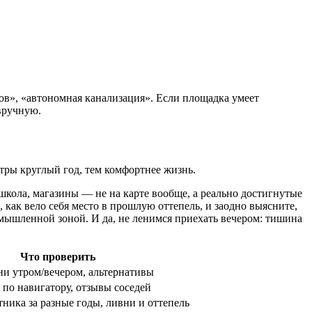
ов», «автономная канализация». Если площадка умеет
вручную.
етры круглый год, тем комфортнее жизнь.
школа, магазины — не на карте вообще, а реально достигнутые
, как вело себя место в прошлую оттепель, и заодно выясните,
омышленной зоной. И да, не ленимся приехать вечером: тишина
Что проверить
ни утром/вечером, альтернативы
 по навигатору, отзывы соседей
ника за разные годы, ливни и оттепель