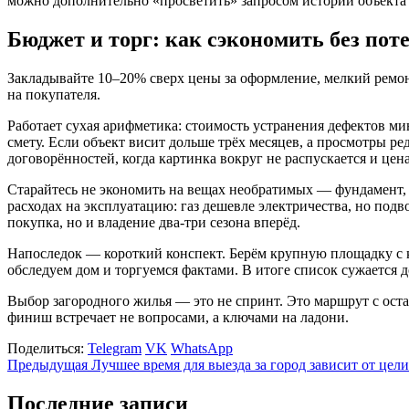
можно дополнительно «просветить» запросом истории объекта 
Бюджет и торг: как сэкономить без пот
Закладывайте 10–20% сверх цены за оформление, мелкий ремонт 
на покупателя.
Работает сухая арифметика: стоимость устранения дефектов ми
смету. Если объект висит дольше трёх месяцев, а просмотры ре
договорённостей, когда картинка вокруг не распускается и це
Старайтесь не экономить на вещах необратимых — фундамент, к
расходах на эксплуатацию: газ дешевле электричества, но под
покупка, но и владение два-три сезона вперёд.
Напоследок — короткий конспект. Берём крупную площадку с к
обследуем дом и торгуемся фактами. В итоге список сужается 
Выбор загородного жилья — это не спринт. Это маршрут с оста
финиш встречает не вопросами, а ключами на ладони.
Поделиться:
Telegram
VK
WhatsApp
Предыдущая
Лучшее время для выезда за город зависит от цели
Последние записи