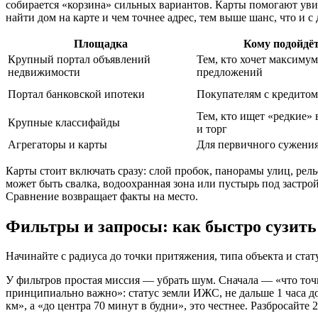
собирается «корзина» сильных вариантов. Карты помогают увид
найти дом на карте и чем точнее адрес, тем выше шанс, что 
Площадка
Кому подойдё
Крупный портал объявлений
Тем, кто хочет максимум
недвижимости
предложений
Портал банковской ипотеки
Покупателям с кредитом
Тем, кто ищет «редкие»
Крупные классифайды
и торг
Агрегаторы и карты
Для первичного сужения
Карты стоит включать сразу: слой пробок, панорамы улиц, релье
может быть свалка, водоохранная зона или пустырь под застро
Сравнение возвращает факты на место.
Фильтры и запросы: как быстро сузить
Начинайте с радиуса до точки притяжения, типа объекта и ста
У фильтров простая миссия — убрать шум. Сначала — «что точн
принципиально важно»: статус земли ИЖС, не дальше 1 часа до 
км», а «до центра 70 минут в будни», это честнее. Разбросайт