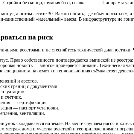
Стройки без конца, шумная база, свалка
Панорамы улиц
 минут, а потом летите 30. Важно понять, где обычно «затык», 
один-единственный «идеальный» выезд. В инфраструктуре не гонит
арваться на риск
ичными реестрами и не стесняйтесь технической диагностики. Ч
статус. Право собственности подтверждается выпиской из реестр
орошая новость — многое проверяется онлайн. Техническая часть
е специалиста на осмотр и тепловизионная съёмка стоят дешевл
менений и арестов.
ских границ с документами.
ксплуатацию.
и счётчик.
ешения — сертификация.
изация — паспорт установки.
тепления, вентиляции.
сунок складывается на земле. На месте слушаем насос и котёл, 
ем метраж дома и участка рулеткой и геоприложениями: погрешн