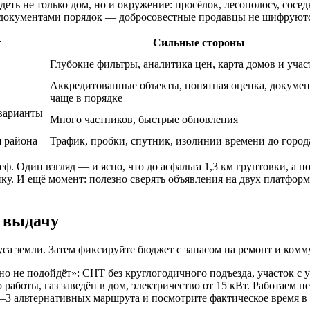
еть не только дом, но и окружение: просёлок, лесополосу, сосе
и с документами порядок — добросовестные продавцы не шифруют
т
Сильные стороны
Глубокие фильтры, аналитика цен, карта домов и учас
Аккредитованные объекты, понятная оценка, докуме
чаще в порядке
 варианты
Много частников, быстрые обновления
 района
Трафик, пробки, спутник, изолинии времени до город
ф. Один взгляд — и ясно, что до асфальта 1,3 км грунтовки, а п
йку. И ещё момент: полезно сверять объявления на двух платфо
 выдачу
туса земли. Затем фиксируйте бюджет с запасом на ремонт и ко
о не подойдёт»: СНТ без круглогодичного подъезда, участок с 
работы, газ заведён в дом, электричество от 15 кВт. Работаем н
е 2–3 альтернативных маршрута и посмотрите фактическое время в