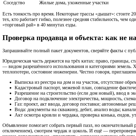
Соседство
Жилые дома, ухоженные участки
Есть тонкость про время. Некоторые трассы «дышат»: стоите 20
тех, кто работает гибко, полезнее средняя стабильность, чем 
«торговый рай» в 40 минутах езды.
Проверка продавца и объекта: как не н
Запрашивайте полный пакет документов, сверяйте факты с публ
Юридическая часть держится на трёх китах: право, границы, 
— видом разрешённого использования и категориями земель. Х
теплопотери, состояние инженерии. Честно говоря, приглашени
Выписка из реестра на дом и на участок, отсутствие обре
Кадастровый паспорт, межевой план, совпадение фактиче
Разрешение на строительство (если дом новый), ввод в э
Договор на подключение электричества, мощность, схема 
Газ: проект, акт ввода, договор поставки; автономные р
Вода: документы на скважину, дебит, анализ воды; канал
Акт осмотра кровли и чердака, проверка конька, ендов, у
Объявление помогает собрать первый пазл, но окончательный ри
отключением), смотрим чердак и цоколь. И ещё — перепроверя