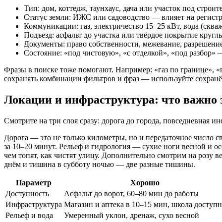
Тип: дом, коттедж, таунхаус, дача или участок под строит
Статус земли: ИЖС или садоводство — влияет на регист
Коммуникации: газ, электричество 15–25 кВт, вода (сква
Подъезд: асфальт до участка или твёрдое покрытие кругл
Документы: право собственности, межевание, разрешение
Состояние: «под чистовую», «с отделкой», «под разбор»
Фразы в поиске тоже помогают. Например: «газ по границе», «
сохранять комбинации фильтров и фраз — используйте сохран
Локации и инфраструктура: что важно 
Смотрите на три слоя сразу: дорога до города, повседневная и
Дорога — это не только километры, но и передаточное число с
за 10–20 минут. Рельеф и гидрология — сухие ноги весной и ос
чем топят, как чистят улицу. Дополнительно смотрим на розу 
днём и тишина в субботу ночью — две разные тишины.
Параметр
Хорошо
Доступность
Асфальт до ворот, 60–80 мин до работы
Инфраструктура
Магазин и аптека в 10–15 мин, школа доступн
Рельеф и вода
Умеренный уклон, дренаж, сухо весной