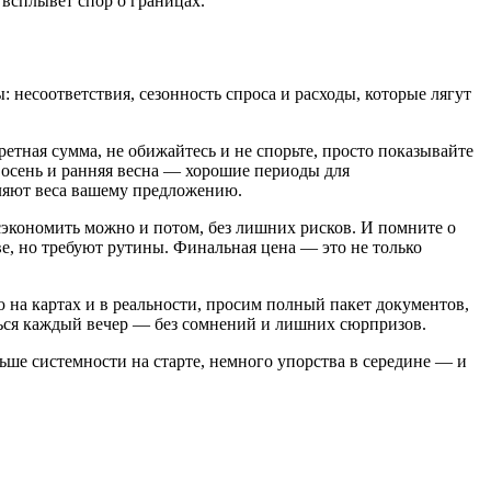
всплывёт спор о границах.
 несоответствия, сезонность спроса и расходы, которые лягут
етная сумма, не обижайтесь и не спорьте, просто показывайте
я осень и ранняя весна — хорошие периоды для
вляют веса вашему предложению.
сэкономить можно и потом, без лишних рисков. И помните о
ве, но требуют рутины. Финальная цена — это не только
 на картах и в реальности, просим полный пакет документов,
аться каждый вечер — без сомнений и лишних сюрпризов.
ьше системности на старте, немного упорства в середине — и