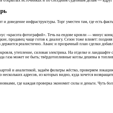
в открытых источниках и по соседним судебным делам — вдруг 
ерь
и доведение инфраструктуры. Торг уместен там, где есть факты:
нус «красота фотографий». Течь на ендове кровли — минус конкр
дкие, продавец чаще готов к диалогу. Сезон тоже влияет: поздня
на держится реалистично. Аванс и прозрачный план сделки доба
ровля, утепление, силовая электрика. На отделке и ландшафте 
вода газа может не быть; твёрдотопливные котлы дешевы в топли
артой и аналитикой, задаём фильтры жёстко, проверяем локацию
до нескольких адресов, из которых видно, куда хочется возвращ
новками, где каждая проверка экономит силы и деньги. Чуть бол