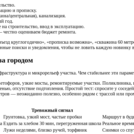
ельство.
рацию и прописку.
жина/центральная), канализация.
ый год.
 на строительство, ввод в эксплуатацию.
 — честно оцениваем бюджет ремонта.
въезд круглогодично», «прописка возможна», «скважина 60 метр
ённые поиски и уведомления, чтобы не ловить каждую новинку 
за городом
нфраструктура и микрорельеф участка. Чем стабильнее эти парам
ветофоров, узкие мосты, ремонтируемые участки. Поликлиника, 
енью, отсутствие подтопления. Простой тест: спросите у соседей
ветров — неожиданно полезно, особенно рядом с трассой или пр
Тревожный сигнал
Грунтовка, узкий мост, частые пробки
Маршрут в буд
а
Ездить за хлебом 30 мин, перегруженная школа
Реальное время
Лужи неделями, близко ручей, торфяник
Снимки со спут