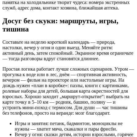
памятка на холодильнике творит чудеса: номера экстренных
служб, адрес дома, контакт хозяина, ближайшая аптека.
Досуг без скуки: маршруты, игры,
тишина
Составьте на неделю короткий календарь — природа,
настолки, вечер у огня и один выезд. Меняйте ритм:
активный день, затем спокойный. Экранное время ограничьте
— тогда разговоры вдруг становятся длиннее.
Простая логика работает лучше сложных сценариев. Утром —
прогулка к воде или в лес, днём — спортивная активность,
вечером — фильм на проекторе или настольные игры. На
дождь нужен «план в коробке»: пазлы, книги с картинками,
ролевые наборы для детей, большая карта окрестностей для
взрослых. Хорошо заходит „маршрут-открытие“: выбрать на
карте точку в 5–10 км — родник, башню, поляну — и
устроить мини-поход с термосом. Для души — час тишины
без телефонов, просто на веранде: мозг благодарит.
Игры и занятия: петанк, бадминтон, моноциклы не
нужны — хватит мяча, скакалки и пары фрисби.
Вечер у огня: сказки детям, истории взрослыми, горячее