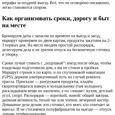
штрафы за поздний выезд. Всё, что не оговорено письменно,
легко становится спором.
Как организовать сроки, дорогу и быт
на месте
Бронируем даты с запасом по времени на выезд и заезд,
маршрут проверяем по двум картам, продукты закупаем на 2–
3 первых дня. На месте вводим простой распорядок,
делегируем дела и не тратим отпуск на бесконечную готовку
и уборку.
Сроки лучше ставить с „подушкой“: въезд после обеда, чтобы
владельцы подготовили дом, а вы не стояли в пробках.
Маршрут строим и по карте, и по спутниковой навигации
(GPS), держим альтернативный путь на случай ремонта
трассы. Приехали — разгружаем продукты, кладём
скоропортящихся наверх в холодильнике (там холоднее),
раскладываем вещи не хаотично, а по «зонам»: кухня, детский
угол, спорт. Распорядок — короткий, живой: общий завтрак,
дневная активность, тихий час или чтение, вечерний костёр.
Домашние дела делим: кто готовит, кто моет, кто отвечает за
мангал. И не стесняемся полуфабрикатов на выезде — отпуск
дороже перфекционизма.