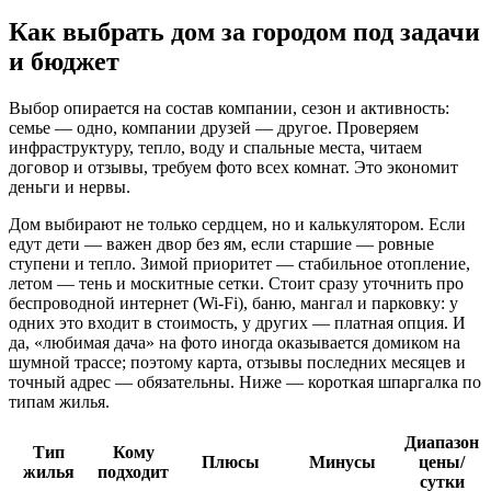
Как выбрать дом за городом под задачи
и бюджет
Выбор опирается на состав компании, сезон и активность:
семье — одно, компании друзей — другое. Проверяем
инфраструктуру, тепло, воду и спальные места, читаем
договор и отзывы, требуем фото всех комнат. Это экономит
деньги и нервы.
Дом выбирают не только сердцем, но и калькулятором. Если
едут дети — важен двор без ям, если старшие — ровные
ступени и тепло. Зимой приоритет — стабильное отопление,
летом — тень и москитные сетки. Стоит сразу уточнить про
беспроводной интернет (Wi‑Fi), баню, мангал и парковку: у
одних это входит в стоимость, у других — платная опция. И
да, «любимая дача» на фото иногда оказывается домиком на
шумной трассе; поэтому карта, отзывы последних месяцев и
точный адрес — обязательны. Ниже — короткая шпаргалка по
типам жилья.
Диапазон
Тип
Кому
Плюсы
Минусы
цены/
жилья
подходит
сутки