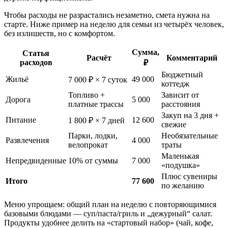
Чтобы расходы не разрастались незаметно, смета нужна на
старте. Ниже пример на неделю для семьи из четырёх человек,
без излишеств, но с комфортом.
Сумма,
Статья
Расчёт
Комментарий
расходов
₽
Бюджетный
Жильё
49 000
7 000 ₽ × 7 суток
коттедж
Топливо +
Зависит от
Дорога
5 000
платные трассы
расстояния
Закуп на 3 дня +
Питание
12 600
1 800 ₽ × 7 дней
свежие
Парки, лодки,
Необязательные
Развлечения
4 000
велопрокат
траты
Маленькая
Непредвиденные
10% от суммы
7 000
«подушка»
Плюс сувениры
Итого
77 600
по желанию
Меню упрощаем: общий план на неделю с повторяющимися
базовыми блюдами — суп/паста/гриль и „дежурный“ салат.
Продукты удобнее делить на «стартовый набор» (чай, кофе,