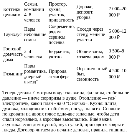
Семьи,
Простор,
Дороже,
7 000–20
Коттедж
компании
кухня,
депозит,
целиком
4–8
участок,
000 ₽
уборка
человек
приватность
Современно,
Пары,
Соседи через
5 000–12
рядом
Таунхаус
небольшие
стену, меньше
сервисы
000 ₽
семьи
участка
посёлка
Гостевой
3 500–8
2–4
Бюджетно,
Общие зоны,
дом/часть
человека
уютно
хозяева рядом
000 ₽
дома
Пары,
Ограниченный
4 500–10
романтика,
Природа,
Глэмпинг
быт,
„первый
атмосфера
000 ₽
сезонность
выезд“
Теперь детали. Смотрим воду: скважина, фильтры, стабильное
давление — иначе сюрпризы в душе. Отопление — газ/
электро/печь, какой план «на 0 °C ночью». Кухня: плита,
духовка, холодильник с объёмом, посуда на всех. Спальни —
по кровати на двоих плюс одна-две запасные, чтобы дети
спали нормально, а взрослые высыпались. Ещё важна
акустика: если дом пустой, звук гулкий, пригодятся ковры и
пледы. Договор читаем до печати: депозит, правила тишины,