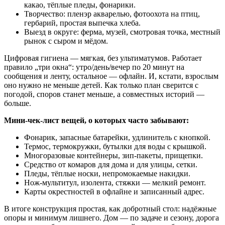
какао, тёплые пледы, фонарики.
Творчество: пленэр акварелью, фотоохота на птиц,
гербарий, простая выпечка хлеба.
Выезд в округе: ферма, музей, смотровая точка, местный
рынок с сыром и мёдом.
Цифровая гигиена — мягкая, без ультиматумов. Работает
правило „три окна“: утро/день/вечер по 20 минут на
сообщения и ленту, остальное — офлайн. И, кстати, взрослым
оно нужно не меньше детей. Как только план сверится с
погодой, споров станет меньше, а совместных историй —
больше.
Мини-чек-лист вещей, о которых часто забывают:
Фонарик, запасные батарейки, удлинитель с кнопкой.
Термос, термокружки, бутылки для воды с крышкой.
Многоразовые контейнеры, зип-пакеты, прищепки.
Средство от комаров для дома и для улицы, сетки.
Пледы, тёплые носки, непромокаемые накидки.
Нож-мультитул, изолента, стяжки — мелкий ремонт.
Карты окрестностей в офлайне и записанный адрес.
В итоге конструкция простая, как добротный стол: надёжные
опоры и минимум лишнего. Дом — по задаче и сезону, дорога