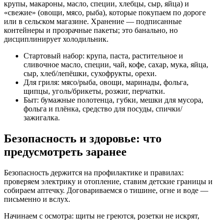
крупы, макароны, масло, специи, хлебцы, сыр, яйца) и
«свежие» (овощи, мясо, рыба), которые покупаем по дороге
или в сельском магазине. Хранение — подписанные
контейнеры и прозрачные пакеты; это банально, но
дисциплинирует холодильник.
Стартовый набор: крупа, паста, растительное и
сливочное масло, специи, чай, кофе, сахар, мука, яйца,
сыр, хлеб/лепёшки, сухофрукты, орехи.
Для гриля: мясо/рыба, овощи, маринады, фольга,
щипцы, уголь/брикеты, розжиг, перчатки.
Быт: бумажные полотенца, губки, мешки для мусора,
фольга и плёнка, средство для посуды, спички/
зажигалка.
Безопасность и здоровье: что
предусмотреть заранее
Безопасность держится на профилактике и правилах:
проверяем электрику и отопление, ставим детские границы и
собираем аптечку. Договариваемся о тишине, огне и воде —
письменно и вслух.
Начинаем с осмотра: щиты не греются, розетки не искрят,