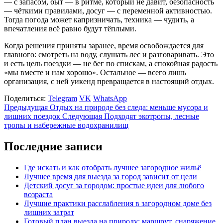
— с запасом, быт — в ритме, который не давит, безопасность
— чёткими правилами, досуг — с переменной активностью.
Тогда погода может капризничать, техника — чудить, а
впечатления всё равно будут тёплыми.
Когда решения приняты заранее, время освобождается для
главного: смотреть на воду, слушать лес и разговаривать. Это
и есть цель поездки — не бег по спискам, а спокойная радость
«мы вместе и нам хорошо». Остальное — всего лишь
организация, с ней уикенд превращается в настоящий отдых.
Поделиться:
Telegram
VK
WhatsApp
Предыдущая
Отдых на природе без следа: меньше мусора и
лишних поездок
Следующая
Подходят экотропы, лесные
тропы и набережные водохранилищ
Последние записи
Где искать и как отобрать лучшее загородное жильё
Лучшее время для выезда за город зависит от цели
Детский досуг за городом: простые идеи для любого
возраста
Лучшие практики расслабления в загородном доме без
лишних затрат
Готовый план выезда на природу: маршрут, снаряжение,