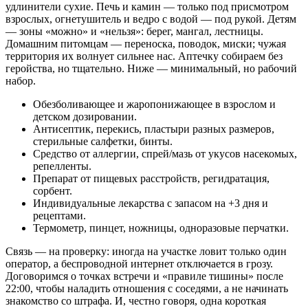
удлинители сухие. Печь и камин — только под присмотром
взрослых, огнетушитель и ведро с водой — под рукой. Детям
— зоны «можно» и «нельзя»: берег, мангал, лестницы.
Домашним питомцам — переноска, поводок, миски; чужая
территория их волнует сильнее нас. Аптечку собираем без
геройства, но тщательно. Ниже — минимальный, но рабочий
набор.
Обезболивающее и жаропонижающее в взрослом и
детском дозировании.
Антисептик, перекись, пластыри разных размеров,
стерильные салфетки, бинты.
Средство от аллергии, спрей/мазь от укусов насекомых,
репелленты.
Препарат от пищевых расстройств, регидратация,
сорбент.
Индивидуальные лекарства с запасом на +3 дня и
рецептами.
Термометр, пинцет, ножницы, одноразовые перчатки.
Связь — на проверку: иногда на участке ловит только один
оператор, а беспроводной интернет отключается в грозу.
Договоримся о точках встречи и «правиле тишины» после
22:00, чтобы наладить отношения с соседями, а не начинать
знакомство со штрафа. И, честно говоря, одна короткая